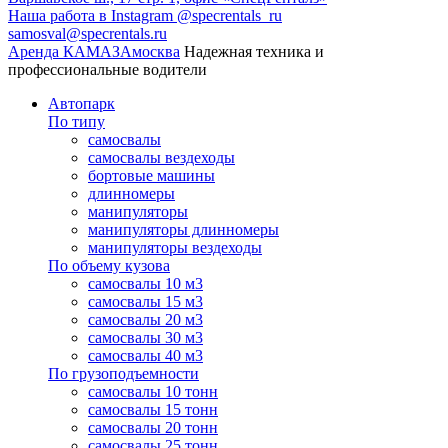
Наша работа в Instagram @specrentals_ru
samosval@specrentals.ru
Аренда КАМАЗА
москва
Надежная техника и
профессиональные водители
Автопарк
По типу
самосвалы
самосвалы вездеходы
бортовые машины
длинномеры
манипуляторы
манипуляторы длинномеры
манипуляторы вездеходы
По объему кузова
самосвалы 10 м3
самосвалы 15 м3
самосвалы 20 м3
самосвалы 30 м3
самосвалы 40 м3
По грузоподъемности
самосвалы 10 тонн
самосвалы 15 тонн
самосвалы 20 тонн
самосвалы 25 тонн