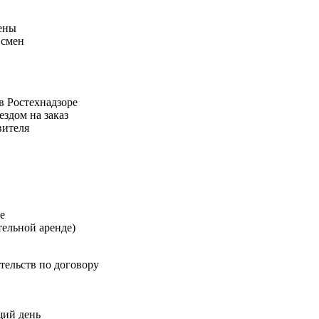
ены
 смен
в Ростехнадзоре
здом на заказ
вителя
е
тельной аренде)
тельств по договору
щий день