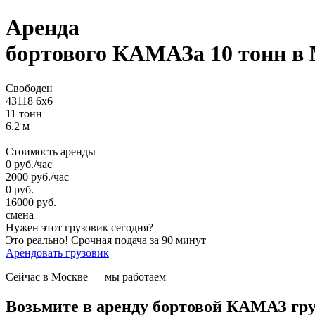
Аренда
бортового КАМАЗа
10 тонн
в 
Свободен
43118 6х6
11 тонн
6.2 м
Стоимость аренды
0
руб.
/час
2000
руб.
/час
0
руб.
16000
руб.
смена
Нужен этот грузовик сегодня?
Это реально!
Срочная подача за 90 минут
Арендовать грузовик
Сейчас в Москве
— мы работаем
Возьмите в аренду бортовой КАМАЗ груз